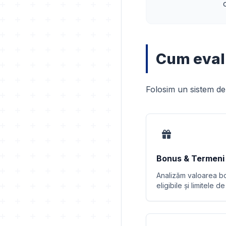
Cum eval
Folosim un sistem de r
Bonus & Termeni
Analizăm valoarea bon
eligibile și limitele d