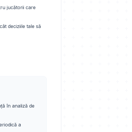
ru jucătorii care
ât deciziile tale să
ță în analiză de
eriodică a