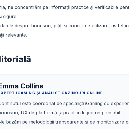
, ne concentrăm pe informații practice și verificabile pent
i sigure.
tele despre bonusuri, plăți și condiții de utilizare, astfel înc
ții relevante.
itorială
Emma Collins
EXPERT IGAMING ȘI ANALIST CAZINOURI ONLINE
Conținutul este coordonat de specialiști iGaming cu experien
bonusuri, UX de platformă și practici de joc responsabil.
Ne bazăm pe metodologii transparente și pe monitorizare p