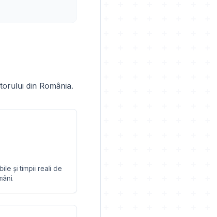
atorului din România.
e și timpii reali de
mâni.