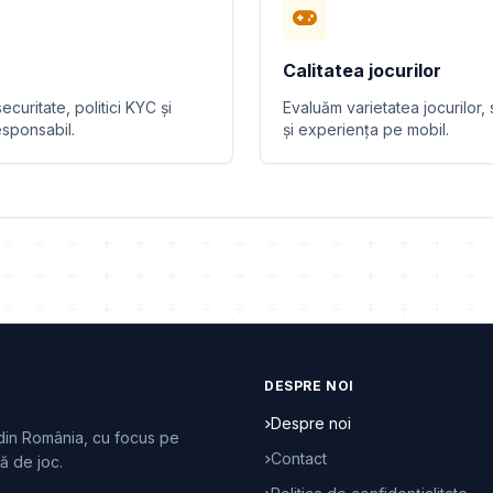
Calitatea jocurilor
curitate, politici KYC și
Evaluăm varietatea jocurilor, 
esponsabil.
și experiența pe mobil.
DESPRE NOI
Despre noi
din România, cu focus pe
Contact
ă de joc.