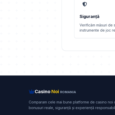
Siguranță
Verificăm măsuri de se
instrumente de joc r
Casino
Noi
ROMANIA
Comparam cele mai bune platforme de casino noi 
bonusuri reale, siguranță și experiență responsabil