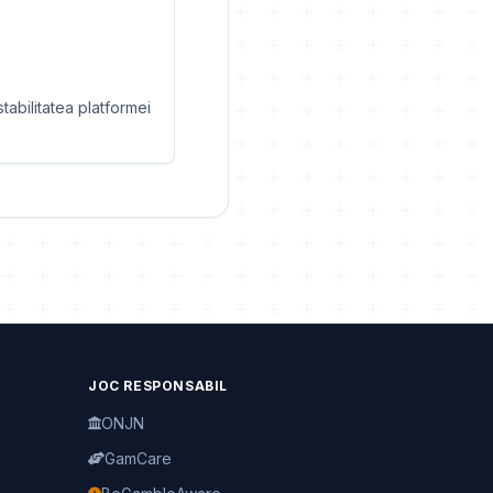
stabilitatea platformei
JOC RESPONSABIL
ONJN
GamCare