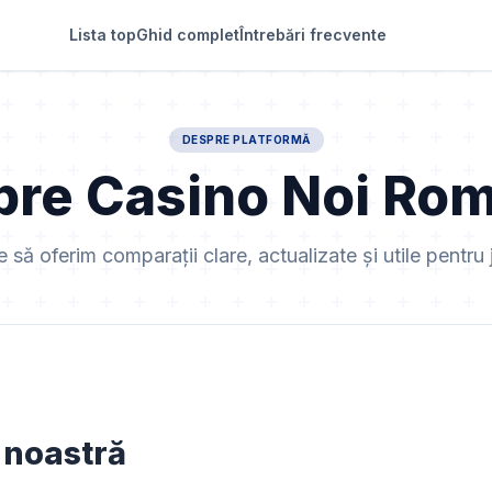
Lista top
Ghid complet
Întrebări frecvente
DESPRE PLATFORMĂ
re Casino Noi Ro
 să oferim comparații clare, actualizate și utile pentru 
 noastră